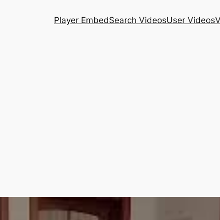
Player Embed
Search Videos
User Videos
V