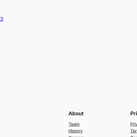
-3
About
Pr
Team
Pri
History
Ter