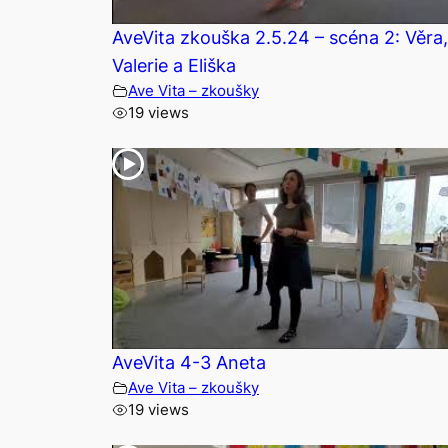
AveVita zkouška 2.5.24 – scéna 2: Věra,
Valerie a Eliška
Ave Vita – zkoušky
19 views
AveVita 4-3 Aneta
Ave Vita – zkoušky
19 views