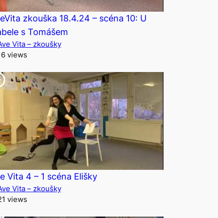
eVita zkouška 18.4.24 – scéna 10: U
abele s Tomášem
Ave Vita – zkoušky
16 views
e Vita 4 – 1 scéna Elišky
Ave Vita – zkoušky
21 views