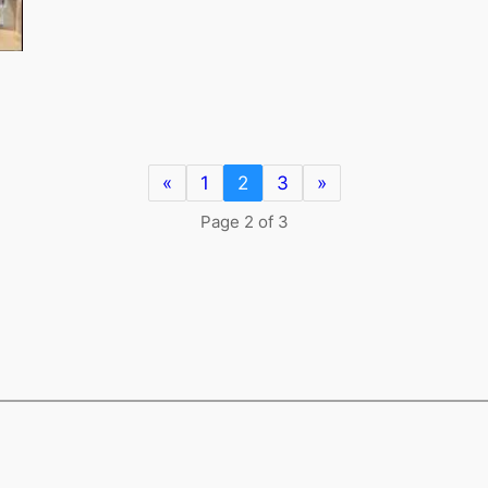
«
1
2
3
»
Page 2 of 3