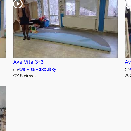
Ave Vita 3-3
Av
Ave Vita – zkoušky
16 views