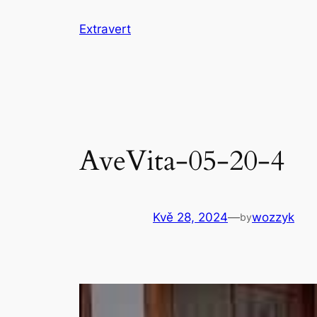
Přeskočit
Extravert
na
obsah
AveVita-05-20-4
Kvě 28, 2024
—
wozzyk
by