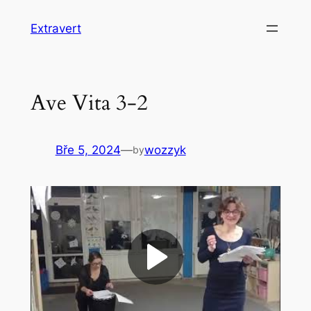
Přeskočit
Extravert
na
obsah
Ave Vita 3-2
Bře 5, 2024
—
wozzyk
by