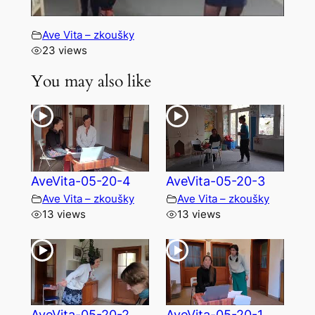
Ave Vita – zkoušky
23 views
You may also like
AveVita-05-20-4
AveVita-05-20-3
Ave Vita – zkoušky
Ave Vita – zkoušky
13 views
13 views
AveVita-05-20-2
AveVita-05-20-1